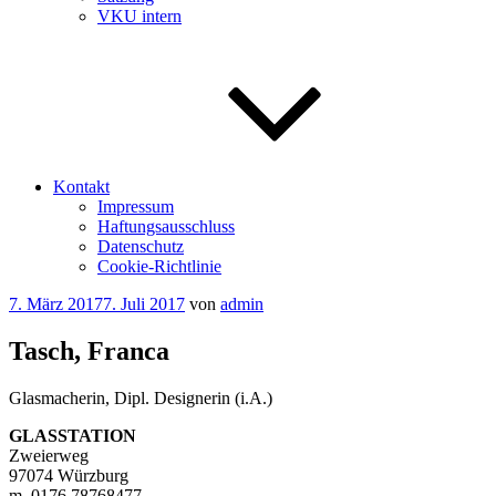
VKU intern
Kontakt
Impressum
Haftungsausschluss
Datenschutz
Cookie-Richtlinie
Veröffentlicht
7. März 2017
7. Juli 2017
von
admin
am
Tasch, Franca
Glasmacherin, Dipl. Designerin (i.A.)
GLASSTATION
Zweierweg
97074 Würzburg
m. 0176 78768477