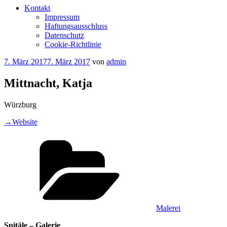
Kontakt
Impressum
Haftungsausschluss
Datenschutz
Cookie-Richtlinie
Veröffentlicht
7. März 2017
7. März 2017
von
admin
am
Mittnacht, Katja
Würzburg
→Website
Kategorien
Malerei
Spitäle – Galerie