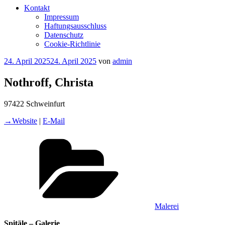
Kontakt
Impressum
Haftungsausschluss
Datenschutz
Cookie-Richtlinie
Veröffentlicht
24. April 2025
24. April 2025
von
admin
am
Nothroff, Christa
97422 Schweinfurt
→Website
|
E-Mail
Kategorien
Malerei
Spitäle – Galerie