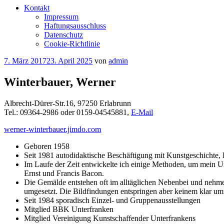
Kontakt
Impressum
Haftungsausschluss
Datenschutz
Cookie-Richtlinie
Veröffentlicht
7. März 2017
23. April 2025
von
admin
am
Winterbauer, Werner
Albrecht-Dürer-Str.16, 97250 Erlabrunn
Tel.: 09364-2986 oder 0159-04545881,
E-Mail
werner-winterbauer.jimdo.com
Geboren 1958
Seit 1981 autodidaktische Beschäftigung mit Kunstgeschichte, 
Im Laufe der Zeit entwickelte ich einige Methoden, um mein U
Ernst und Francis Bacon.
Die Gemälde entstehen oft im alltäglichen Nebenbei und nehme
umgesetzt. Die Bildfindungen entspringen aber keinem klar umr
Seit 1984 sporadisch Einzel- und Gruppenausstellungen
Mitglied BBK Unterfranken
Mitglied Vereinigung Kunstschaffender Unterfrankens