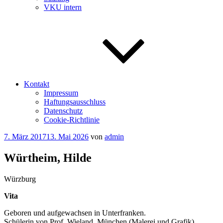
VKU intern
Kontakt
Impressum
Haftungsausschluss
Datenschutz
Cookie-Richtlinie
Veröffentlicht
7. März 2017
13. Mai 2026
von
admin
am
Würtheim, Hilde
Würzburg
Vita
Geboren und aufgewachsen in Unterfranken.
Schülerin von Prof. Wieland, München (Malerei und Grafik).