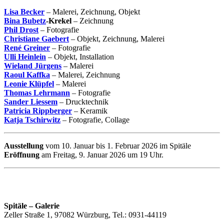
Lisa Becker
– Malerei, Zeichnung, Objekt
Bina Bubetz
-Krekel
– Zeichnung
Phil Drost
– Fotografie
Christiane Gaebert
– Objekt, Zeichnung, Malerei
René Greiner
– Fotografie
Ulli Heinlein
– Objekt, Installation
Wieland Jürgens
– Malerei
Raoul Kaffka
– Malerei, Zeichnung
Leonie Klüpfel
– Malerei
Thomas Lehrmann
– Fotografie
Sander Liessem
– Drucktechnik
Patricia Rippberger
– Keramik
Katja Tschirwitz
– Fotografie, Collage
Ausstellung
vom 10. Januar bis 1. Februar 2026 im Spitäle
Eröffnung
am Freitag, 9. Januar 2026 um 19 Uhr.
Spitäle – Galerie
Zeller Straße 1, 97082 Würzburg, Tel.: 0931-44119