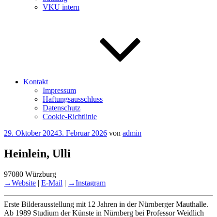
VKU intern
Kontakt
Impressum
Haftungsausschluss
Datenschutz
Cookie-Richtlinie
Veröffentlicht
29. Oktober 2024
3. Februar 2026
von
admin
am
Heinlein, Ulli
97080 Würzburg
→Website
|
E-Mail
|
→Instagram
Erste Bilderausstellung mit 12 Jahren in der Nürnberger Mauthalle.
Ab 1989 Studium der Künste in Nürnberg bei Professor Weidlich