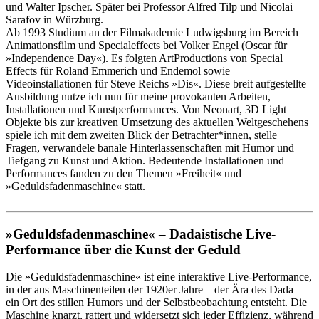
und Walter Ipscher. Später bei Professor Alfred Tilp und Nicolai
Sarafov in Würzburg.
Ab 1993 Studium an der Filmakademie Ludwigsburg im Bereich
Animationsfilm und Specialeffects bei Volker Engel (Oscar für
»Independence Day«). Es folgten ArtProductions von Special
Effects für Roland Emmerich und Endemol sowie
Videoinstallationen für Steve Reichs »Dis«. Diese breit aufgestellte
Ausbildung nutze ich nun für meine provokanten Arbeiten,
Installationen und Kunstperformances. Von Neonart, 3D Light
Objekte bis zur kreativen Umsetzung des aktuellen Weltgeschehens
spiele ich mit dem zweiten Blick der Betrachter*innen, stelle
Fragen, verwandele banale Hinterlassenschaften mit Humor und
Tiefgang zu Kunst und Aktion. Bedeutende Installationen und
Performances fanden zu den Themen »Freiheit« und
»Geduldsfadenmaschine« statt.
»Geduldsfadenmaschine« – Dadaistische Live-
Performance über die Kunst der Geduld
Die »Geduldsfadenmaschine« ist eine interaktive Live-Performance,
in der aus Maschinenteilen der 1920er Jahre – der Ära des Dada –
ein Ort des stillen Humors und der Selbstbeobachtung entsteht. Die
Maschine knarzt, rattert und widersetzt sich jeder Effizienz, während