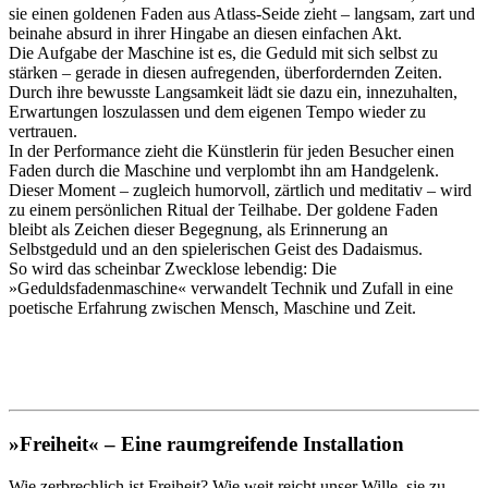
sie einen goldenen Faden aus Atlass-Seide zieht – langsam, zart und
beinahe absurd in ihrer Hingabe an diesen einfachen Akt.
Die Aufgabe der Maschine ist es, die Geduld mit sich selbst zu
stärken – gerade in diesen aufregenden, überfordernden Zeiten.
Durch ihre bewusste Langsamkeit lädt sie dazu ein, innezuhalten,
Erwartungen loszulassen und dem eigenen Tempo wieder zu
vertrauen.
In der Performance zieht die Künstlerin für jeden Besucher einen
Faden durch die Maschine und verplombt ihn am Handgelenk.
Dieser Moment – zugleich humorvoll, zärtlich und meditativ – wird
zu einem persönlichen Ritual der Teilhabe. Der goldene Faden
bleibt als Zeichen dieser Begegnung, als Erinnerung an
Selbstgeduld und an den spielerischen Geist des Dadaismus.
So wird das scheinbar Zwecklose lebendig: Die
»Geduldsfadenmaschine« verwandelt Technik und Zufall in eine
poetische Erfahrung zwischen Mensch, Maschine und Zeit.
»Freiheit« – Eine raumgreifende Installation
Wie zerbrechlich ist Freiheit? Wie weit reicht unser Wille, sie zu