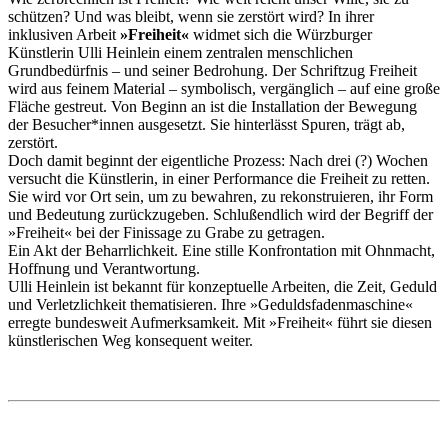
schützen? Und was bleibt, wenn sie zerstört wird? In ihrer
inklusiven Arbeit
»Freiheit«
widmet sich die Würzburger
Künstlerin Ulli Heinlein einem zentralen menschlichen
Grundbedürfnis – und seiner Bedrohung. Der Schriftzug Freiheit
wird aus feinem Material – symbolisch, vergänglich – auf eine große
Fläche gestreut. Von Beginn an ist die Installation der Bewegung
der Besucher*innen ausgesetzt. Sie hinterlässt Spuren, trägt ab,
zerstört.
Doch damit beginnt der eigentliche Prozess: Nach drei (?) Wochen
versucht die Künstlerin, in einer Performance die Freiheit zu retten.
Sie wird vor Ort sein, um zu bewahren, zu rekonstruieren, ihr Form
und Bedeutung zurückzugeben. Schlußendlich wird der Begriff der
»Freiheit« bei der Finissage zu Grabe zu getragen.
Ein Akt der Beharrlichkeit. Eine stille Konfrontation mit Ohnmacht,
Hoffnung und Verantwortung.
Ulli Heinlein ist bekannt für konzeptuelle Arbeiten, die Zeit, Geduld
und Verletzlichkeit thematisieren. Ihre »Geduldsfadenmaschine«
erregte bundesweit Aufmerksamkeit. Mit »Freiheit« führt sie diesen
künstlerischen Weg konsequent weiter.