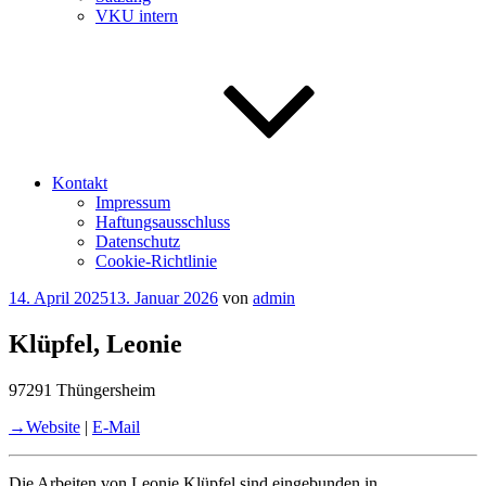
VKU intern
Kontakt
Impressum
Haftungsausschluss
Datenschutz
Cookie-Richtlinie
Veröffentlicht
14. April 2025
13. Januar 2026
von
admin
am
Klüpfel, Leonie
97291 Thüngersheim
→Website
|
E-Mail
Die Arbeiten von Leonie Klüpfel sind eingebunden in