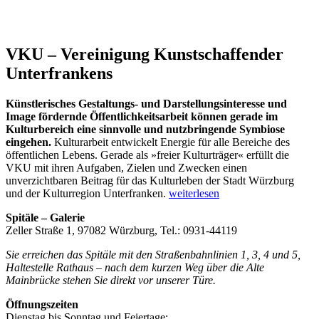
VKU – Vereinigung Kunstschaffender
Unterfrankens
Künstlerisches Gestaltungs- und Darstellungsinteresse und
Image fördernde Öffentlichkeitsarbeit können gerade im
Kulturbereich eine sinnvolle und nutzbringende Symbiose
eingehen.
Kulturarbeit entwickelt Energie für alle Bereiche des
öffentlichen Lebens. Gerade als »freier Kulturträger« erfüllt die
VKU mit ihren Aufgaben, Zielen und Zwecken einen
unverzichtbaren Beitrag für das Kulturleben der Stadt Würzburg
„VKU
und der Kulturregion Unterfranken.
weiterlesen
–
Spitäle – Galerie
Vereinigung
Zeller Straße 1, 97082 Würzburg, Tel.: 0931-44119
Kunstschaffender
Unterfrankens“
Sie erreichen das Spitäle mit den Straßenbahnlinien 1, 3, 4 und 5,
Haltestelle Rathaus – nach dem kurzen Weg über die Alte
Mainbrücke stehen Sie direkt vor unserer Türe.
Öffnungszeiten
Dienstag bis Sonntag und Feiertage: