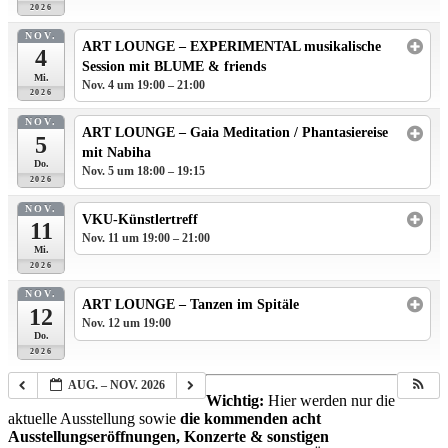
2026
NOV.
ART LOUNGE – EXPERIMENTAL musikalische
4
Session mit BLUME & friends
Mi.
Nov. 4 um 19:00 – 21:00
2026
NOV.
ART LOUNGE – Gaia Meditation / Phantasiereise
5
mit Nabiha
Do.
Nov. 5 um 18:00 – 19:15
2026
NOV.
VKU-Künstlertreff
11
Nov. 11 um 19:00 – 21:00
Mi.
2026
NOV.
ART LOUNGE – Tanzen im Spitäle
12
Nov. 12 um 19:00
Do.
2026
AUG. – NOV. 2026
Wichtig:
Hier werden nur die
aktuelle Ausstellung sowie
die kommenden acht
Ausstellungseröffnungen, Konzerte & sonstigen