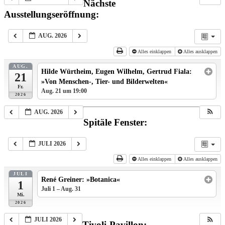
Nächste
Ausstellungseröffnung:
AUG. 2026
Alles einklappen
Alles ausklappen
AUG.
Hilde Würtheim, Eugen Wilhelm, Gertrud Fiala:
21
»Von Menschen-, Tier- und Bilderwelten«
Fr.
Aug. 21 um 19:00
2026
AUG. 2026
Spitäle Fenster:
JULI 2026
Alles einklappen
Alles ausklappen
JULI
René Greiner: »Botanica«
1
Juli 1 – Aug. 31
ganztägig
Mi.
2026
JULI 2026
Tivoli-Pavillon: