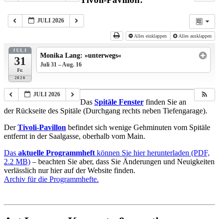
JULI 2026
Alles einklappen
Alles ausklappen
JULI
Monika Lang: »unterwegs«
31
Juli 31 – Aug. 16
ganztägig
Fr.
2026
JULI 2026
Das
Spitäle Fenster
finden Sie an
der Rückseite des Spitäle (Durchgang rechts neben Tiefengarage).
Der
Tivoli-Pavillon
befindet sich wenige Gehminuten vom Spitäle
entfernt in der Saalgasse, oberhalb vom Main.
Das
aktuelle Programmheft
können Sie hier herunterladen (PDF,
2.2 MB)
– beachten Sie aber, dass Sie Änderungen und Neuigkeiten
verlässlich nur hier auf der Website finden.
Archiv für die Programmhefte.