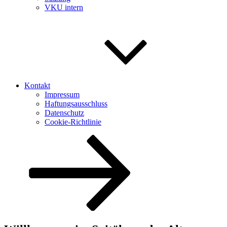
VKU intern
Kontakt
Impressum
Haftungsausschluss
Datenschutz
Cookie-Richtlinie
Nach
unten
zum
Inhalt
scrollen