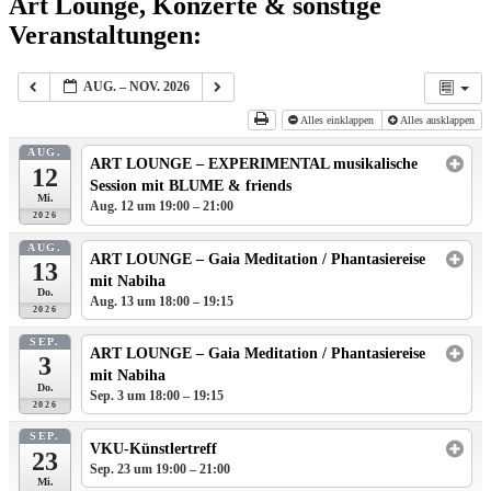
Art Lounge, Konzerte & sonstige
Veranstaltungen:
AUG. – NOV. 2026
Alles einklappen
Alles ausklappen
AUG.
ART LOUNGE – EXPERIMENTAL musikalische
12
Session mit BLUME & friends
Mi.
Aug. 12 um 19:00 – 21:00
2026
AUG.
ART LOUNGE – Gaia Meditation / Phantasiereise
13
mit Nabiha
Do.
Aug. 13 um 18:00 – 19:15
2026
SEP.
ART LOUNGE – Gaia Meditation / Phantasiereise
3
mit Nabiha
Do.
Sep. 3 um 18:00 – 19:15
2026
SEP.
VKU-Künstlertreff
23
Sep. 23 um 19:00 – 21:00
Mi.