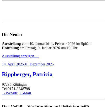
Die Neuen
Ausstellung
vom 10. Januar bis 1. Februar 2026 im Spitäle
Eröffnung
am Freitag, 9. Januar 2026 um 19 Uhr
Ausstellung anzeigen …
Veröffentlicht
14. April 2025
31. Dezember 2025
am
Rippberger, Patricia
97285 Röttingen
Tel:0171-8248798
→Website
|
E-Mail
Das Gefäß – Wo Intuition auf Präzision trifft