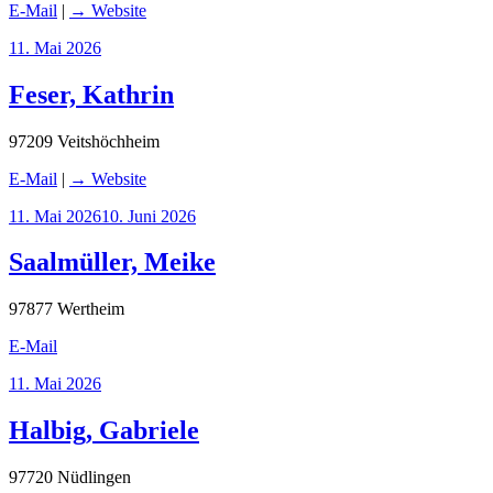
E-Mail
|
→ Website
Veröffentlicht
11. Mai 2026
am
Feser, Kathrin
97209 Veitshöchheim
E-Mail
|
→ Website
Veröffentlicht
11. Mai 2026
10. Juni 2026
am
Saalmüller, Meike
97877 Wertheim
E-Mail
Veröffentlicht
11. Mai 2026
am
Halbig, Gabriele
97720 Nüdlingen