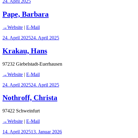
Veröffentlicht
24. April 2025
am
Pape, Barbara
→Website
|
E-Mail
Veröffentlicht
24. April 2025
24. April 2025
am
Krakau, Hans
97232 Giebelstadt-Euerhausen
→Website
|
E-Mail
Veröffentlicht
24. April 2025
24. April 2025
am
Nothroff, Christa
97422 Schweinfurt
→Website
|
E-Mail
Veröffentlicht
14. April 2025
13. Januar 2026
am