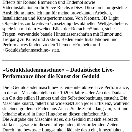
Effects für Roland Emmerich und Endemol sowie
Videoinstallationen für Steve Reichs »Dis«. Diese breit aufgestellte
Ausbildung nutze ich nun für meine provokanten Arbeiten,
Installationen und Kunstperformances. Von Neonart, 3D Light
Objekte bis zur kreativen Umsetzung des aktuellen Weltgeschehens
spiele ich mit dem zweiten Blick der Betrachter*innen, stelle
Fragen, verwandele banale Hinterlassenschaften mit Humor und
Tiefgang zu Kunst und Aktion. Bedeutende Installationen und
Performances fanden zu den Themen »Freiheit« und
»Geduldsfadenmaschine« statt.
»Geduldsfadenmaschine« – Dadaistische Live-
Performance über die Kunst der Geduld
Die »Geduldsfadenmaschine« ist eine interaktive Live-Performance,
in der aus Maschinenteilen der 1920er Jahre – der Ära des Dada –
ein Ort des stillen Humors und der Selbstbeobachtung entsteht. Die
Maschine knarzt, rattert und widersetzt sich jeder Effizienz, während
sie einen goldenen Faden aus Atlass-Seide zieht – langsam, zart und
beinahe absurd in ihrer Hingabe an diesen einfachen Akt.
Die Aufgabe der Maschine ist es, die Geduld mit sich selbst zu
stärken – gerade in diesen aufregenden, überfordernden Zeiten.
Durch ihre bewusste Langsamkeit lädt sie dazu ein, innezuhalten,