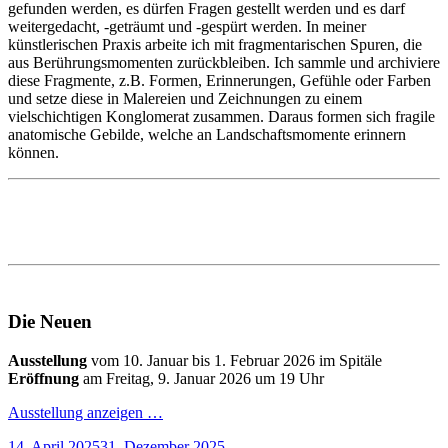
gefunden werden, es dürfen Fragen gestellt werden und es darf
weitergedacht, -geträumt und -gespürt werden. In meiner
künstlerischen Praxis arbeite ich mit fragmentarischen Spuren, die
aus Berührungsmomenten zurückbleiben. Ich sammle und archiviere
diese Fragmente, z.B. Formen, Erinnerungen, Gefühle oder Farben
und setze diese in Malereien und Zeichnungen zu einem
vielschichtigen Konglomerat zusammen. Daraus formen sich fragile
anatomische Gebilde, welche an Landschaftsmomente erinnern
können.
Die Neuen
Ausstellung
vom 10. Januar bis 1. Februar 2026 im Spitäle
Eröffnung
am Freitag, 9. Januar 2026 um 19 Uhr
Ausstellung anzeigen …
Veröffentlicht
14. April 2025
31. Dezember 2025