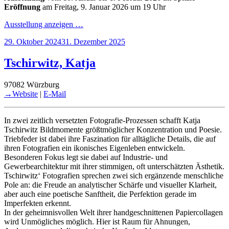
Eröffnung
am Freitag, 9. Januar 2026 um 19 Uhr
Ausstellung anzeigen …
Veröffentlicht
29. Oktober 2024
31. Dezember 2025
am
Tschirwitz, Katja
97082 Würzburg
→Website
|
E-Mail
In zwei zeitlich versetzten Fotografie-Prozessen schafft Katja
Tschirwitz Bildmomente größtmöglicher Konzentration und Poesie.
Triebfeder ist dabei ihre Faszination für alltägliche Details, die auf
ihren Fotografien ein ikonisches Eigenleben entwickeln.
Besonderen Fokus legt sie dabei auf Industrie- und
Gewerbearchitektur mit ihrer stimmigen, oft unterschätzten Ästhetik.
Tschirwitz‘ Fotografien sprechen zwei sich ergänzende menschliche
Pole an: die Freude an analytischer Schärfe und visueller Klarheit,
aber auch eine poetische Sanftheit, die Perfektion gerade im
Imperfekten erkennt.
In der geheimnisvollen Welt ihrer handgeschnittenen Papiercollagen
wird Unmögliches möglich. Hier ist Raum für Ahnungen,