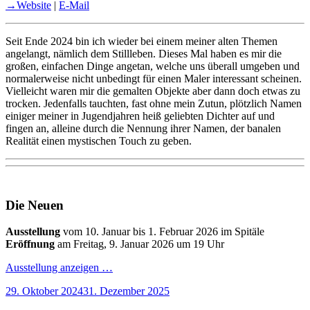
→Website
|
E-Mail
Seit Ende 2024 bin ich wieder bei einem meiner alten Themen
angelangt, nämlich dem Stillleben. Dieses Mal haben es mir die
großen, einfachen Dinge angetan, welche uns überall umgeben und
normalerweise nicht unbedingt für einen Maler interessant scheinen.
Vielleicht waren mir die gemalten Objekte aber dann doch etwas zu
trocken. Jedenfalls tauchten, fast ohne mein Zutun, plötzlich Namen
einiger meiner in Jugendjahren heiß geliebten Dichter auf und
fingen an, alleine durch die Nennung ihrer Namen, der banalen
Realität einen mystischen Touch zu geben.
Die Neuen
Ausstellung
vom 10. Januar bis 1. Februar 2026 im Spitäle
Eröffnung
am Freitag, 9. Januar 2026 um 19 Uhr
Ausstellung anzeigen …
Veröffentlicht
29. Oktober 2024
31. Dezember 2025
am