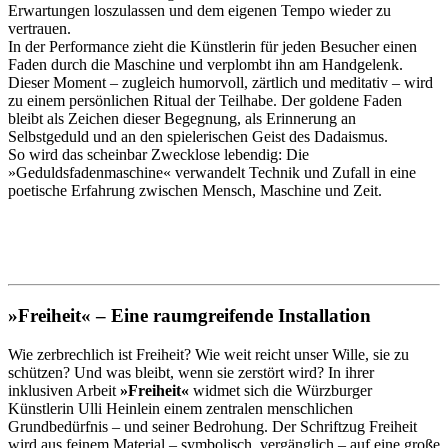
Erwartungen loszulassen und dem eigenen Tempo wieder zu
vertrauen.
In der Performance zieht die Künstlerin für jeden Besucher einen
Faden durch die Maschine und verplombt ihn am Handgelenk.
Dieser Moment – zugleich humorvoll, zärtlich und meditativ – wird
zu einem persönlichen Ritual der Teilhabe. Der goldene Faden
bleibt als Zeichen dieser Begegnung, als Erinnerung an
Selbstgeduld und an den spielerischen Geist des Dadaismus.
So wird das scheinbar Zwecklose lebendig: Die
»Geduldsfadenmaschine« verwandelt Technik und Zufall in eine
poetische Erfahrung zwischen Mensch, Maschine und Zeit.
»Freiheit« – Eine raumgreifende Installation
Wie zerbrechlich ist Freiheit? Wie weit reicht unser Wille, sie zu
schützen? Und was bleibt, wenn sie zerstört wird? In ihrer
inklusiven Arbeit
»Freiheit«
widmet sich die Würzburger
Künstlerin Ulli Heinlein einem zentralen menschlichen
Grundbedürfnis – und seiner Bedrohung. Der Schriftzug Freiheit
wird aus feinem Material – symbolisch, vergänglich – auf eine große