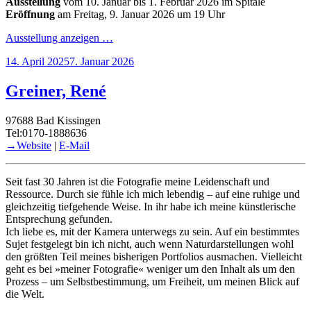
Ausstellung
vom 10. Januar bis 1. Februar 2026 im Spitäle
Eröffnung
am Freitag, 9. Januar 2026 um 19 Uhr
Ausstellung anzeigen …
Veröffentlicht
14. April 2025
7. Januar 2026
am
Greiner, René
97688 Bad Kissingen
Tel:0170-1888636
→Website
|
E-Mail
Seit fast 30 Jahren ist die Fotografie meine Leidenschaft und
Ressource. Durch sie fühle ich mich lebendig – auf eine ruhige und
gleichzeitig tiefgehende Weise. In ihr habe ich meine künstlerische
Entsprechung gefunden.
Ich liebe es, mit der Kamera unterwegs zu sein. Auf ein bestimmtes
Sujet festgelegt bin ich nicht, auch wenn Naturdarstellungen wohl
den größten Teil meines bisherigen Portfolios ausmachen. Vielleicht
geht es bei »meiner Fotografie« weniger um den Inhalt als um den
Prozess – um Selbstbestimmung, um Freiheit, um meinen Blick auf
die Welt.