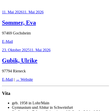
Veröffentlicht
11. Mai 2026
11. Mai 2026
am
Sommer, Eva
97469 Gochsheim
E-Mail
Veröffentlicht
23. Oktober 2025
11. Mai 2026
am
Gubik, Ulrike
97794 Rieneck
E-Mail
|
→ Website
Vita
geb. 1958 in Lohr/Main
Gymnasium und Abitur in Schweinfurt